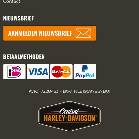
Contact
NIEUWSBRIEF
BETAALMETHODEN
KvK: 17228453 - Btw: NL819597867B01