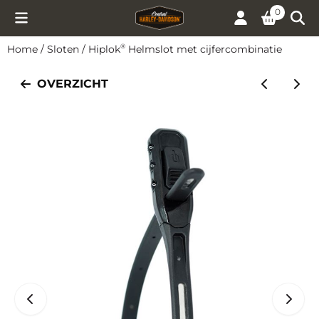
Cookievoorkeuren zijn momenteel gesloten.
0
Home
/
Sloten
/
Hiplok
Helmslot met cijfercombinatie
®
OVERZICHT