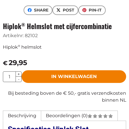
SHARE
POST
PIN-IT
Hiplok
Helmslot met cijfercombinatie
®
Artikelnr:
82102
®
Hiplok
helmslot
29,95
€
Aantal
+
IN WINKELWAGEN
-
Bij besteding boven de € 50,- gratis verzendkosten
binnen NL
Beschrijving
Beoordelingen (0)