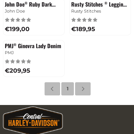
John Doe
Ruby Dark
Rusty Stitches
Legging
®
®
Blue
Cindy
Merk:
Merk:
John Doe
Rusty Stitches
Prijs: 199,00
Prijs: 189,95
€199,00
€189,95
PMJ
Ginevra Lady Denim
®
Merk:
PMJ
Prijs: 209,95
€209,95
1