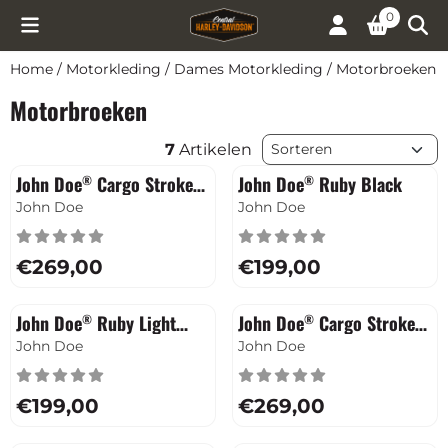
Cookievoorkeuren zijn momenteel gesloten.
0
Home
/
Motorkleding
/
Dames Motorkleding
/
Motorbroeken
Motorbroeken
Sorteermethode
7
Artikelen
John Doe
Cargo Stroker
John Doe
Ruby Black
®
®
Camouflage - XTM
Merk:
Merk:
John Doe
John Doe
Prijs: 269,00
Prijs: 199,00
€269,00
€199,00
John Doe
Ruby Light
John Doe
Cargo Stroker
®
®
Blue
Camel - XTM
Merk:
Merk:
John Doe
John Doe
Prijs: 199,00
Prijs: 269,00
€199,00
€269,00