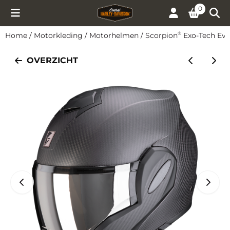
Cookievoorkeuren zijn momenteel gesloten.
0
Home
/
Motorkleding
/
Motorhelmen
/
Scorpion
Exo-Tech Evo
®
OVERZICHT