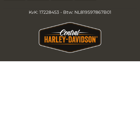
KvK: 17228453 - Btw: NL819597867B01