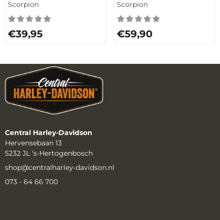
Tech/Pro/Carbon Pinlock
Tech/Pro/Carbon Spiegel
Merk:
Merk:
Scorpion
Scorpion
vizier
Prijs: 39,95
Prijs: 59,90
€39,95
€59,90
Central Harley-Davidson
Hervensebaan 13
5232 JL 's-Hertogenbosch
shop@centralharley-davidson.nl
073 - 64 66 700