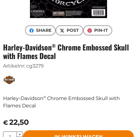
SHARE
POST
PIN-IT
Harley-Davidson
Chrome Embossed Skull
®
with Flames Decal
Artikelnr:
cg3279
®
Harley-Davidson
Chrome Embossed Skull with
Flames Decal
22,50
€
Aantal
+
IN WINKELWAGEN