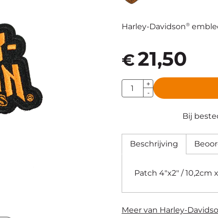
®
Harley-Davidson
embl
21,50
€
Aantal
+
-
Bij best
Beschrijving
Beoor
Patch 4″x2″ / 10,2cm 
Meer van Harley-Davids