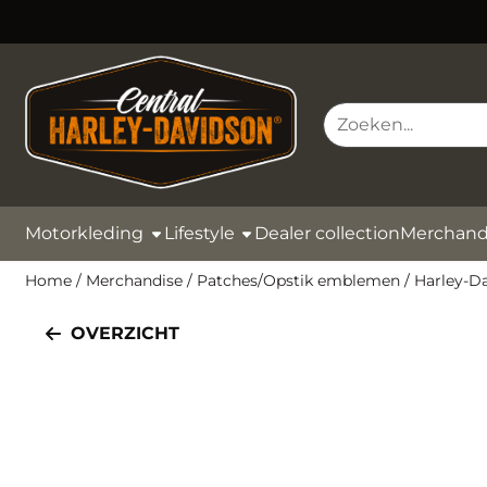
Cookievoorkeuren zijn momenteel gesloten.
Zoeken
Motorkleding
Lifestyle
Dealer collection
Merchand
Home
/
Merchandise
/
Patches/Opstik emblemen
/
Harley-D
OVERZICHT