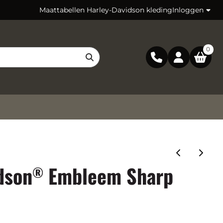
Maattabellen Harley-Davidson kleding
Inloggen
0
dson
Embleem Sharp
®