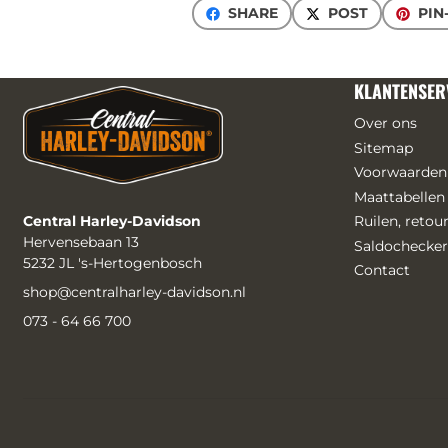
SHARE
POST
PIN
KLANTENSER
Over ons
Sitemap
Voorwaarden
Maattabellen
Central Harley-Davidson
Ruilen, reto
Hervensebaan 13
Saldochecker
5232 JL 's-Hertogenbosch
Contact
shop@centralharley-davidson.nl
073 - 64 66 700