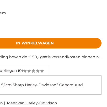
eem
IN WINKELWAGEN
eding boven de € 50,- gratis verzendkosten binnen NL
delingen (0)
®
x 5,1cm Sharp Harley-Davidson
Geborduurd
on
|
Meer van Harley-Davidson