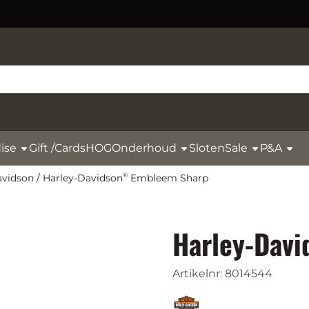
ise
Gift /Cards
HOG
Onderhoud
Sloten
Sale
P&A
avidson
/
Harley-Davidson
Embleem Sharp
®
Harley-Davi
Artikelnr:
8014544