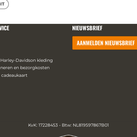
-IT
VICE
NIEUWSBRIEF
 Harley-Davidson kleding
urneren en bezorgkosten
 cadeaukaart
KvK: 17228453 - Btw: NL819597867B01