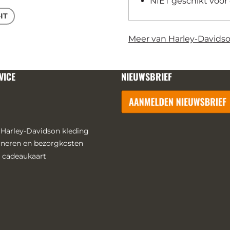
NIET geschikt voor
-IT
Meer van Harley-Davids
VICE
NIEUWSBRIEF
 Harley-Davidson kleding
urneren en bezorgkosten
 cadeaukaart