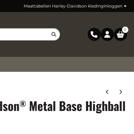
Maattabellen Harley-Davidson kleding
Inloggen
0
dson
Metal Base Highball
®