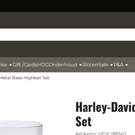
ise
Gift /Cards
HOG
Onderhoud
Sloten
Sale
P&A
Metal Base Highball Set
Harley-Davi
Set
Artikelnr:
HDX-98740