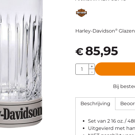
®
Harley-Davidson
Glazen
85,95
€
Aantal
+
-
Bij best
Beschrijving
Beoor
Set van 2 16 oz. / 4
Uitgevierd met ha