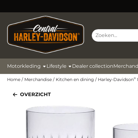
Cookievoorkeuren zijn momenteel gesloten.
Zoeken
Motorkleding
Lifestyle
Dealer collection
Merchand
Home
/
Merchandise
/
Kitchen en dining
/
Harley-Davidson
®
OVERZICHT