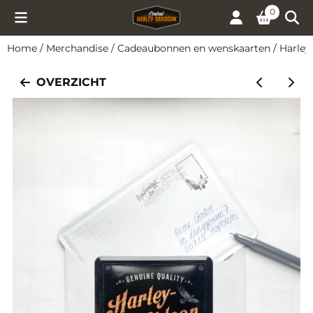
Cookievoorkeuren zijn momenteel gesloten.
0
Home
/
Merchandise
/
Cadeaubonnen en wenskaarten
/
Harley
OVERZICHT