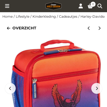
Cookievoorkeuren zijn momenteel gesloten.
0
Home
/
Lifestyle
/
Kinderkleding
/
Cadeautjes
/
Harley-Davidso
OVERZICHT