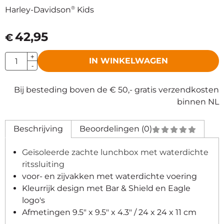
®
Harley-Davidson
Kids
42,95
€
Aantal
+
IN WINKELWAGEN
-
Bij besteding boven de € 50,- gratis verzendkosten
binnen NL
Beschrijving
Beoordelingen (0)
Geïsoleerde zachte lunchbox met waterdichte
ritssluiting
voor- en zijvakken met waterdichte voering
Kleurrijk design met Bar & Shield en Eagle
logo's
Afmetingen 9.5" x 9.5" x 4.3" / 24 x 24 x 11 cm