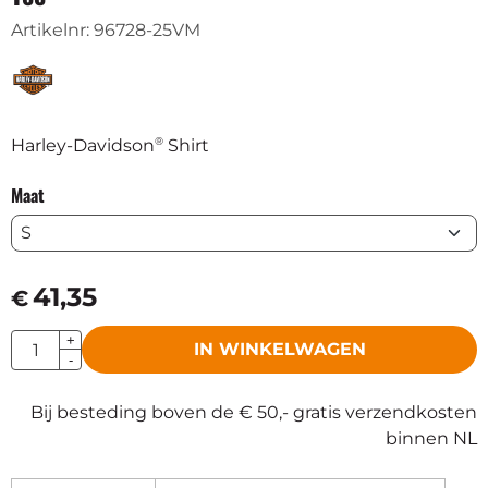
Artikelnr:
96728-25VM
®
Harley-Davidson
Shirt
Maat
41,35
€
Aantal
+
IN WINKELWAGEN
-
Bij besteding boven de € 50,- gratis verzendkosten
binnen NL