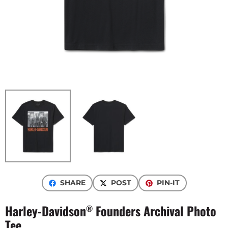
SHARE
POST
PIN-IT
Harley-Davidson
Founders Archival Photo
®
Tee