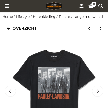
Cookievoorkeuren zijn momenteel gesloten.
0
Home
/
Lifestyle
/
Herenkleding
/
T-shirts/ Lange mouwen shir
OVERZICHT