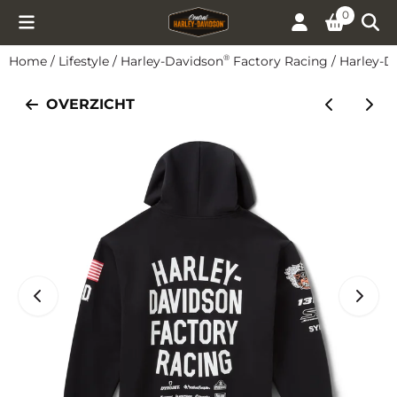
Cookievoorkeuren zijn momenteel gesloten.
0
Home
/
Lifestyle
/
Harley-Davidson
Factory Racing
/
Harley-D
®
OVERZICHT