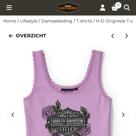
Cookievoorkeuren zijn momenteel gesloten.
0
Home
/
Lifestyle
/
Dameskleding
/
T-shirts
/
H-D Originele T-sh
OVERZICHT