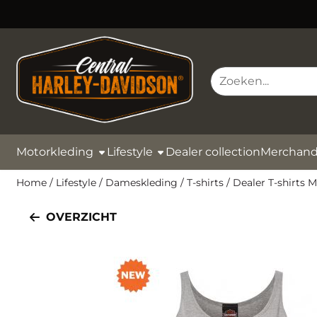
Cookievoorkeuren zijn momenteel gesloten.
Zoeken
Motorkleding
Lifestyle
Dealer collection
Merchand
Home
/
Lifestyle
/
Dameskleding
/
T-shirts
/
Dealer T-shirts 
OVERZICHT