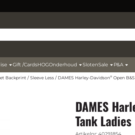
ise
Gift /Cards
HOG
Onderhoud
Sloten
Sale
P&A
Met Backprint
/
Sleeve Less
/
DAMES Harley-Davidson
Open B&S 
®
DAMES Harl
Tank Ladies
Artikelnr:
40291854