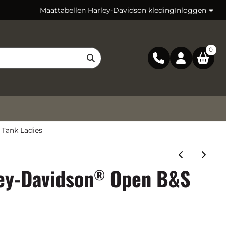
Maattabellen Harley-Davidson kleding
Inloggen
0
Tank Ladies
ey-Davidson
Open B&S
®