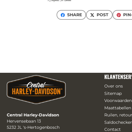
SHARE
POST
PIN
KLANTENSER
Over ons
Sitemap
Voorwaarden
Maattabellen
Central Harley-Davidson
Ruilen, reto
Hervensebaan 13
Saldochecker
5232 JL 's-Hertogenbosch
Contact