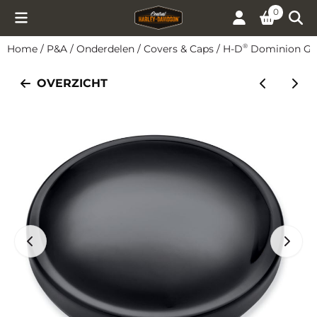
Cookievoorkeuren zijn momenteel gesloten.
0
Home
/
P&A
/
Onderdelen
/
Covers & Caps
/
H-D
Dominion Glos
®
OVERZICHT